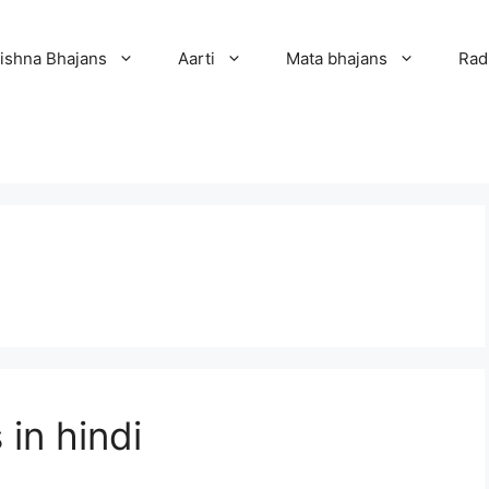
ishna Bhajans
Aarti
Mata bhajans
Rad
cs in hindi