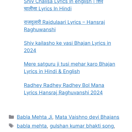
Shiv Chalisa Lyrics In english | शिव
चालीसा Lyrics In Hindi
राजदुलारी Rajdulaari Lyrics – Hansraj
Raghuwanshi
Shiv kailasho ke vasi Bhajan Lyrics in
2024
Mere satguru ji tusi mehar karo Bhajan
Lyrics in Hindi & English
Radhey Radhey Radhey Bol Mana
Lyrics Hansraj Raghuvanshi 2024
Categories
Babla Mehta Ji
,
Mata Vaishno devi Bhajans
Tags
babla mehta
,
gulshan kumar bhakti song
,