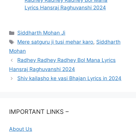
Radhey Radhey Radhey Bol Mana
Lyrics Hansraj Raghuvanshi 2024
Categories
Siddharth Mohan Ji
Tags
Mere satguru ji tusi mehar karo
,
Siddharth
Mohan
Radhey Radhey Radhey Bol Mana Lyrics
Hansraj Raghuvanshi 2024
Shiv kailasho ke vasi Bhajan Lyrics in 2024
IMPORTANT LINKS –
About Us