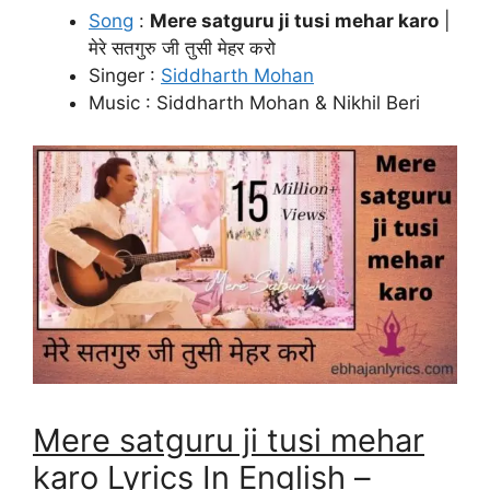
Song
:
Mere satguru ji tusi mehar karo
|
मेरे सतगुरु जी तुसी मेहर करो
Singer :
Siddharth Mohan
Music : Siddharth Mohan & Nikhil Beri
Mere satguru ji tusi mehar
karo
Lyrics In English –