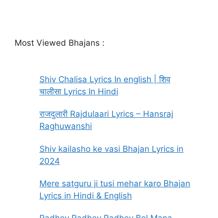
Most Viewed Bhajans :
Shiv Chalisa Lyrics In english | शिव
चालीसा Lyrics In Hindi
राजदुलारी Rajdulaari Lyrics – Hansraj
Raghuwanshi
Shiv kailasho ke vasi Bhajan Lyrics in
2024
Mere satguru ji tusi mehar karo Bhajan
Lyrics in Hindi & English