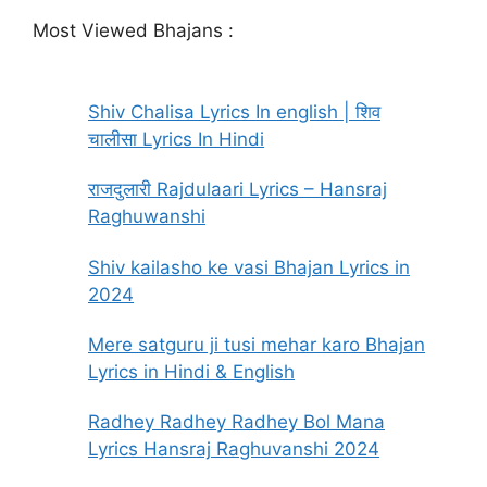
Most Viewed Bhajans :
Shiv Chalisa Lyrics In english | शिव
चालीसा Lyrics In Hindi
राजदुलारी Rajdulaari Lyrics – Hansraj
Raghuwanshi
Shiv kailasho ke vasi Bhajan Lyrics in
2024
Mere satguru ji tusi mehar karo Bhajan
Lyrics in Hindi & English
Radhey Radhey Radhey Bol Mana
Lyrics Hansraj Raghuvanshi 2024