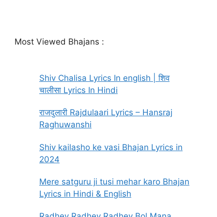
Most Viewed Bhajans :
Shiv Chalisa Lyrics In english | शिव
चालीसा Lyrics In Hindi
राजदुलारी Rajdulaari Lyrics – Hansraj
Raghuwanshi
Shiv kailasho ke vasi Bhajan Lyrics in
2024
Mere satguru ji tusi mehar karo Bhajan
Lyrics in Hindi & English
Radhey Radhey Radhey Bol Mana