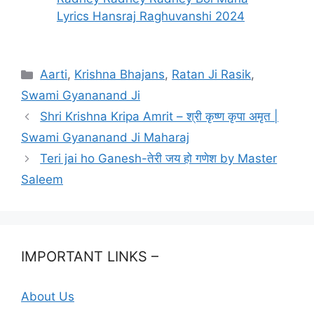
Lyrics Hansraj Raghuvanshi 2024
Categories
Aarti
,
Krishna Bhajans
,
Ratan Ji Rasik
,
Swami Gyananand Ji
Shri Krishna Kripa Amrit – श्री कृष्ण कृपा अमृत |
Swami Gyananand Ji Maharaj
Teri jai ho Ganesh-तेरी जय हो गणेश by Master
Saleem
IMPORTANT LINKS –
About Us