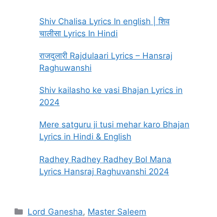
Shiv Chalisa Lyrics In english | शिव
चालीसा Lyrics In Hindi
राजदुलारी Rajdulaari Lyrics – Hansraj
Raghuwanshi
Shiv kailasho ke vasi Bhajan Lyrics in
2024
Mere satguru ji tusi mehar karo Bhajan
Lyrics in Hindi & English
Radhey Radhey Radhey Bol Mana
Lyrics Hansraj Raghuvanshi 2024
Categories
Lord Ganesha
,
Master Saleem