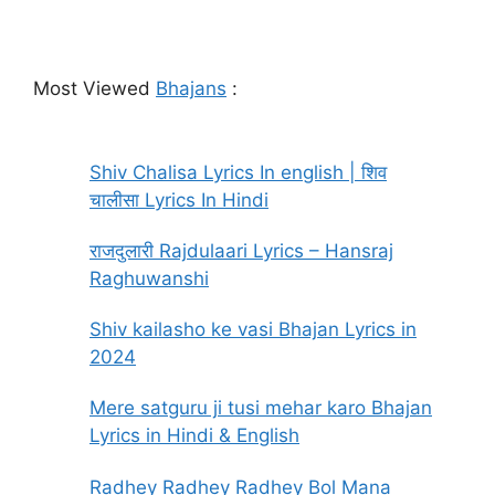
Most Viewed
Bhajans
:
Shiv Chalisa Lyrics In english | शिव
चालीसा Lyrics In Hindi
राजदुलारी Rajdulaari Lyrics – Hansraj
Raghuwanshi
Shiv kailasho ke vasi Bhajan Lyrics in
2024
Mere satguru ji tusi mehar karo Bhajan
Lyrics in Hindi & English
Radhey Radhey Radhey Bol Mana