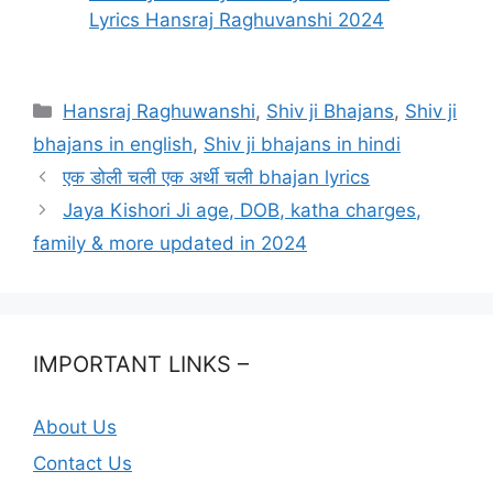
Lyrics Hansraj Raghuvanshi 2024
Categories
Hansraj Raghuwanshi
,
Shiv ji Bhajans
,
Shiv ji
bhajans in english
,
Shiv ji bhajans in hindi
एक डोली चली एक अर्थी चली bhajan lyrics
Jaya Kishori Ji age, DOB, katha charges,
family & more updated in 2024
IMPORTANT LINKS –
About Us
Contact Us